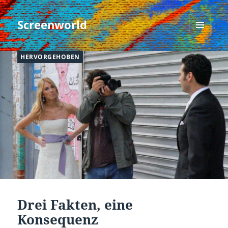
Screenworld
MENÜ
UND
HERVORGEHOBEN
WIDGETS
Drei Fakten, eine
Konsequenz