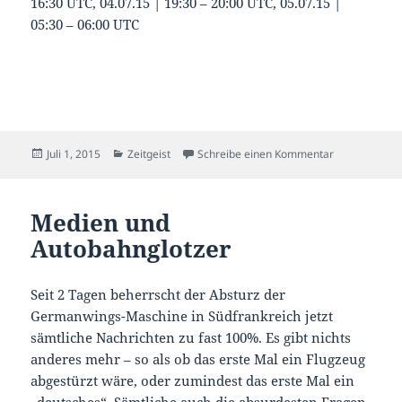
16:30 UTC, 04.07.15 | 19:30 – 20:00 UTC, 05.07.15 |
05:30 – 06:00 UTC
Veröffentlicht
Kategorien
zu Sexismus m
Juli 1, 2015
Zeitgeist
Schreibe einen Kommentar
am
Medien und
Autobahnglotzer
Seit 2 Tagen beherrscht der Absturz der
Germanwings-Maschine in Südfrankreich jetzt
sämtliche Nachrichten zu fast 100%. Es gibt nichts
anderes mehr – so als ob das erste Mal ein Flugzeug
abgestürzt wäre, oder zumindest das erste Mal ein
„deutsches“. Sämtliche auch die absurdesten Fragen