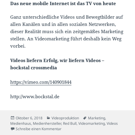
Das neue mobile Internet ist das TV von heute
Ganz unterschiedliche Videos und Bewegtbilder auf
allen Kanälen und in allen sozialen Netzwerken,
dieser Realität muss sich ein zeitgemäßes Marketing
stellen. An Videomarketing führt deshalb kein Weg
vorbei.
Videos liefern Erfolg, wir liefern Videos –
bockstal crossmedia
https://vimeo.com/140901844
http://www.bockstal.de
Veröffentlicht
Kategorien
Schlagwörter
Oktober 6, 2018
Videoproduktion
Marketing
,
am
Medienhaus
,
Medienhersteller
,
Red Bull
,
Videomarketing
,
Videos
zu „Red Bull“-Marketing
Schreibe einen Kommentar